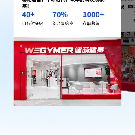
覆盖健美、体
基！
40
+
70
%
1000
+
届
17
已举办
自有健身房
综合复购率
在职教练