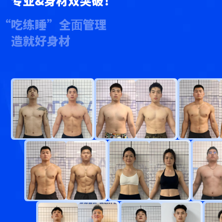
专业&身材双突破！
“吃练睡”全⾯管理
造就好身材