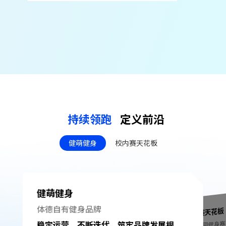
持续领跑
定义前沿
健萌健身
校内赛天花板
健萌健身
体德⾃有健身品牌
校内赛天花板
打造校园健身
稳定运营，不断迭代，筑牢品牌发展根