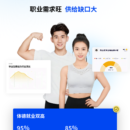
职业需求旺
供给缺口大
体德就业双⾼
95
%
85
%