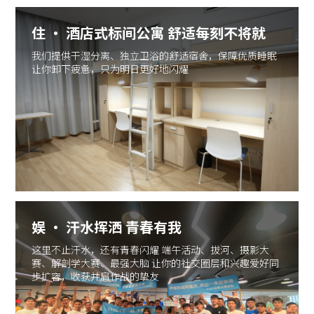
住 · 酒店式标间公寓 舒适每刻不将就
我们提供干湿分离、独立卫浴的舒适宿舍，保障优质睡眠
让你卸下疲惫，只为明日更好地闪耀
娱 · 汗水挥洒 青春有我
这里不止汗水，还有青春闪耀 端午活动、拔河、摄影大
赛、解剖学大赛、最强大脑 让你的社交圈层和兴趣爱好同
步扩容，收获并肩作战的挚友