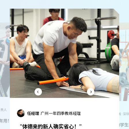
隋主任
江
理
邓店长
深圳mysteps店长
“体德毕业即
”