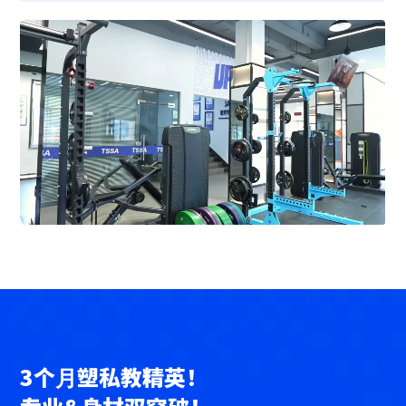
3个⽉塑私教精英！