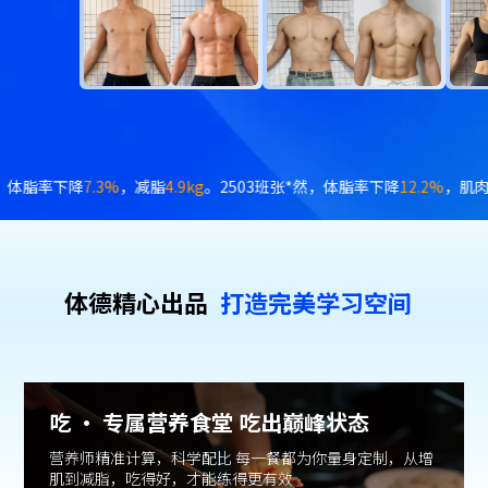
加
3.6kg
。2504班梁*，体脂率下降
7.2%
，体重下降
8.2kg
。2504班陈*
体德精⼼出品
打造完美学习空间
吃 · 专属营养食堂 吃出巅峰状态
营养师精准计算，科学配比 每一餐都为你量身定制，从增
肌到减脂，吃得好，才能练得更有效