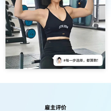
！
#找到对的路，工作变滋养！
雇主评价