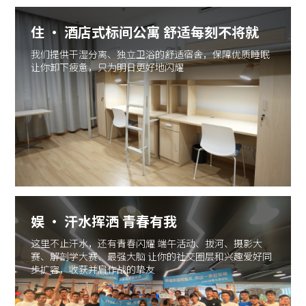
住 · 酒店式标间公寓 舒适每刻不将就
我们提供干湿分离、独立卫浴的舒适宿舍，保障优质睡眠
让你卸下疲惫，只为明日更好地闪耀
娱 · 汗水挥洒 青春有我
这里不止汗水，还有青春闪耀 端午活动、拔河、摄影大
赛、解剖学大赛、最强大脑 让你的社交圈层和兴趣爱好同
步扩容，收获并肩作战的挚友