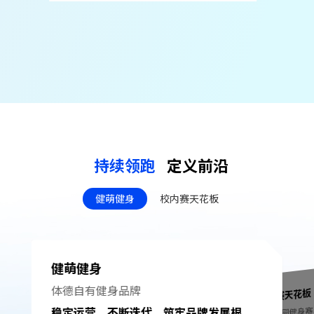
持续领跑
定义前沿
健萌健身
校内赛天花板
健萌健身
体德⾃有健身品牌
校内赛天花板
打造校园健身
稳定运营，不断迭代，筑牢品牌发展根