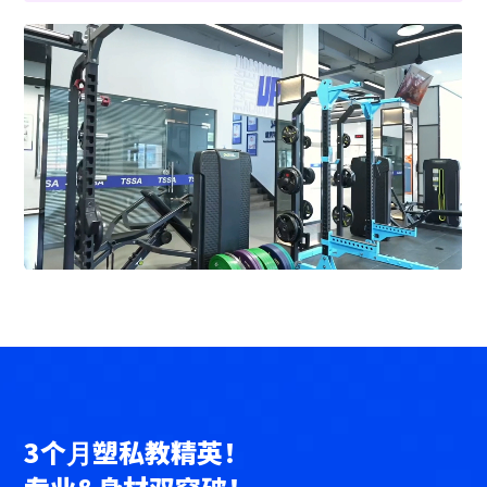
3个⽉塑私教精英！