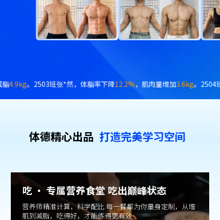
04班梁*，体脂率下降
7.2%
，体重下降
8.2kg
。2504班陈*易，体脂率下降
体德精⼼出品
打造完美学习空间
吃 · 专属营养食堂 吃出巅峰状态
营养师精准计算，科学配比 每一餐都为你量身定制，从增
肌到减脂，吃得好，才能练得更有效