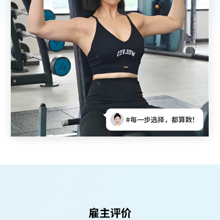
！
#找到对的路，工作变滋养！
雇主评价