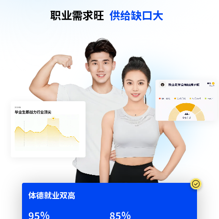
职业需求旺
供给缺口大
体德就业双⾼
95
%
85
%