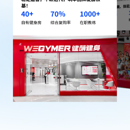
覆盖健美、体
基！
40
+
70
%
1000
+
届
17
已举办
自有健身房
综合复购率
在职教练