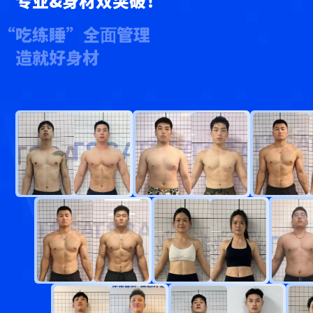
专业&身材双突破！
“吃练睡”全⾯管理
造就好身材