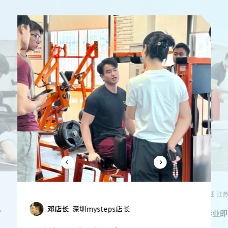
杜主任
长
隋主任
江苏健萌技术委员会负责人
“体德的应用
”
“体德毕业即上手！”