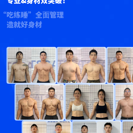
专业&身材双突破！
“吃练睡”全⾯管理
造就好身材