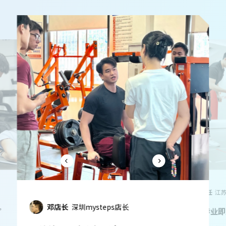
杜主任
长
隋主任
江苏健萌技术委员会负责人
“体德的应用
”
“体德毕业即上手！”