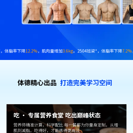
下降
7.2%
，体重下降
8.2kg
。2504班陈*易，体脂率下降
2.3%
，肌肉量增加
体德精⼼出品
打造完美学习空间
吃 · 专属营养食堂 吃出巅峰状态
营养师精准计算，科学配比 每一餐都为你量身定制，从增
肌到减脂，吃得好，才能练得更有效