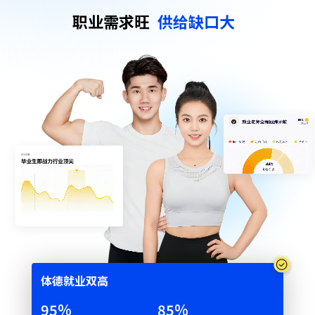
职业需求旺
供给缺口大
体德就业双⾼
95
%
85
%