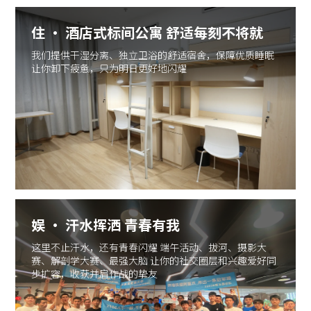
住 · 酒店式标间公寓 舒适每刻不将就
我们提供干湿分离、独立卫浴的舒适宿舍，保障优质睡眠
让你卸下疲惫，只为明日更好地闪耀
娱 · 汗水挥洒 青春有我
这里不止汗水，还有青春闪耀 端午活动、拔河、摄影大
赛、解剖学大赛、最强大脑 让你的社交圈层和兴趣爱好同
步扩容，收获并肩作战的挚友