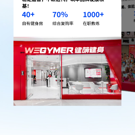
覆盖健美、体
基！
40
+
70
%
1000
+
届
17
已举办
自有健身房
综合复购率
在职教练