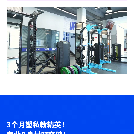
3个⽉塑私教精英！