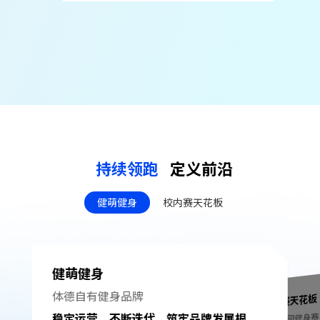
持续领跑
定义前沿
健萌健身
校内赛天花板
健萌健身
体德⾃有健身品牌
校内赛天花板
打造校园健身
稳定运营，不断迭代，筑牢品牌发展根