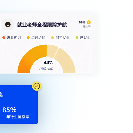
⾼
48
%
一年行业留存率