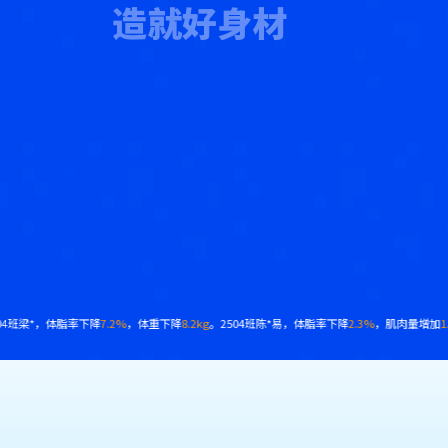
造就好身材
肉量增加
4.3kg
。2508班黄*予，体脂率下降
13%
，腰围减少
18cm
。
2412班韩*强，体脂