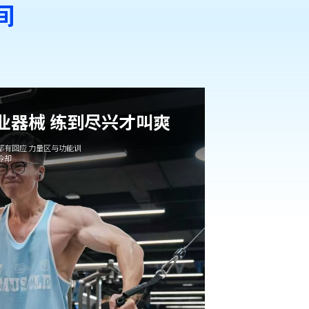
间
专业器械 练到尽兴才叫爽
都有回应 力量区与功能训
冷却