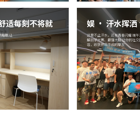
 舒适每刻不将就
娱 · 汗水挥洒
睡眠 让
这里不止汗水，还有青春闪耀 端
解剖学大赛、最强大脑 让你的社
容，收获并肩作战的挚友