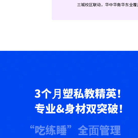
三城校区联动，华中华南华东全覆
3个⽉塑私教精英！
专业&身材双突破！
“吃练睡”全⾯管理