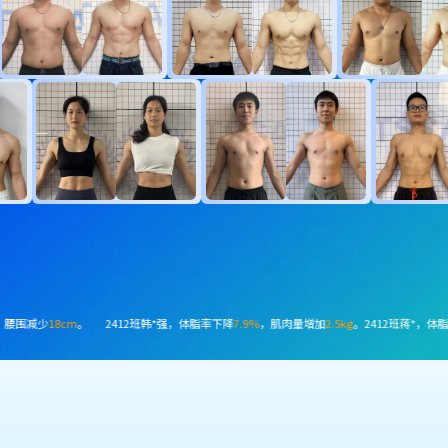
班陈*泽，体脂率下降
7.3%
，减脂
4.9kg
。2503班张*然，体脂率下降
12.2%
，肌肉量增加
3.6kg
。