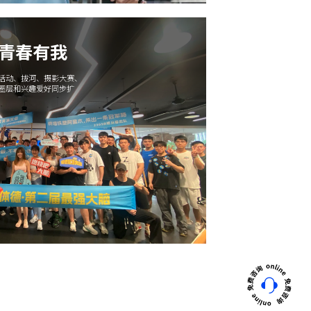
 青春有我
午活动、拔河、摄影大赛、
交圈层和兴趣爱好同步扩