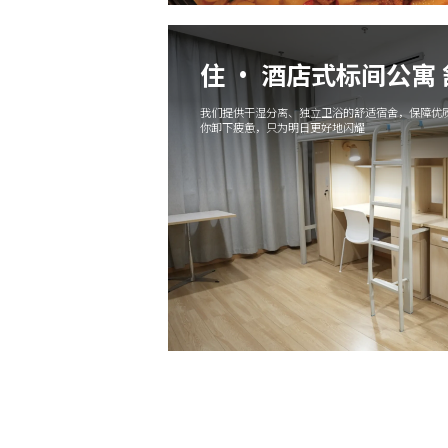
住 · 酒店式标间公寓
我们提供干湿分离、独立卫浴的舒适宿舍，保障优质
你卸下疲惫，只为明日更好地闪耀