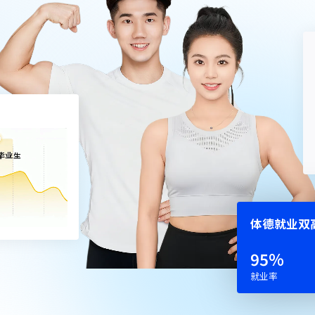
体德就业双
54
%
就业率