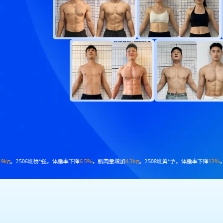
率下降
7.9%
，肌肉量增加
2.5kg
。2412班蒋*，体脂率下降
6.8%
，肌肉量增加
4.9kg
。2503