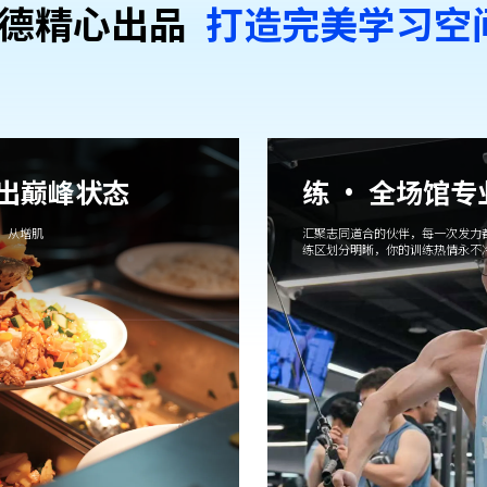
德精⼼出品
打造完美学习空
吃出巅峰状态
练 · 全场馆
，从增肌
汇聚志同道合的伙伴，每一次发力
练区划分明晰，你的训练热情永不