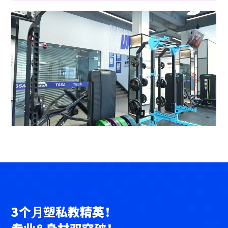
3个⽉塑私教精英！