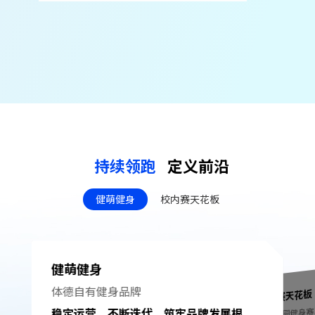
持续领跑
定义前沿
健萌健身
校内赛天花板
健萌健身
体德⾃有健身品牌
校内赛天花板
打造校园健身
稳定运营，不断迭代，筑牢品牌发展根