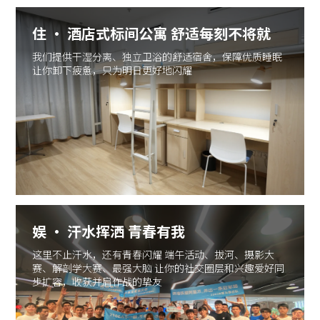
住 · 酒店式标间公寓 舒适每刻不将就
我们提供干湿分离、独立卫浴的舒适宿舍，保障优质睡眠
让你卸下疲惫，只为明日更好地闪耀
娱 · 汗水挥洒 青春有我
这里不止汗水，还有青春闪耀 端午活动、拔河、摄影大
赛、解剖学大赛、最强大脑 让你的社交圈层和兴趣爱好同
步扩容，收获并肩作战的挚友