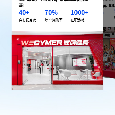
覆盖健美、体
基！
40
+
70
%
1000
+
届
17
已举办
自有健身房
综合复购率
在职教练