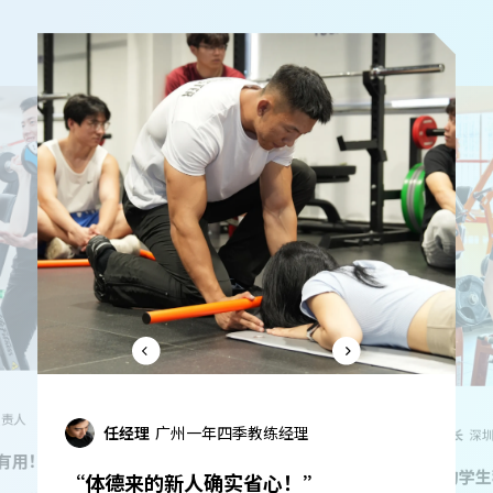
隋主任
江
理
邓店长
深圳mysteps店长
“体德毕业即
”