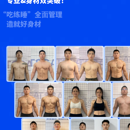
专业&身材双突破！
“吃练睡”全⾯管理
造就好身材