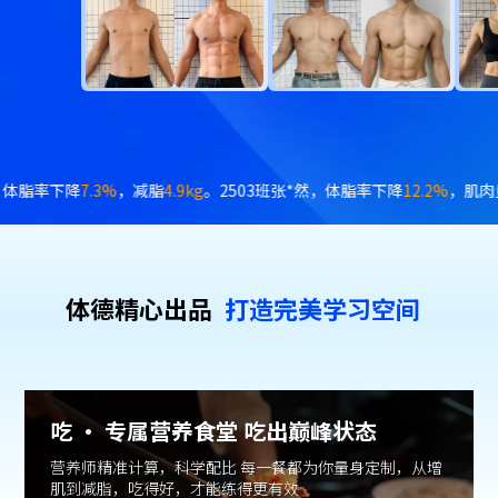
加
3.6kg
。2504班梁*，体脂率下降
7.2%
，体重下降
8.2kg
。2504班陈*
体德精⼼出品
打造完美学习空间
吃 · 专属营养食堂 吃出巅峰状态
营养师精准计算，科学配比 每一餐都为你量身定制，从增
肌到减脂，吃得好，才能练得更有效