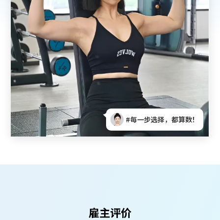
！
#找到对的路，工作变滋养！
雇主评价