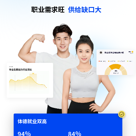
职业需求旺
供给缺口大
体德就业双⾼
95
%
85
%