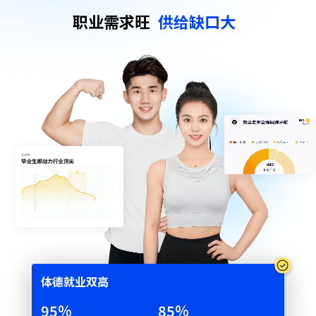
职业需求旺
供给缺口大
体德就业双⾼
95
%
85
%