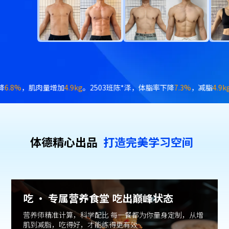
%
，减脂
4.9kg
。2503班张*然，体脂率下降
12.2%
，肌肉量增加
3.6kg
。2
体德精⼼出品
打造完美学习空间
吃 · 专属营养食堂 吃出巅峰状态
营养师精准计算，科学配比 每一餐都为你量身定制，从增
肌到减脂，吃得好，才能练得更有效