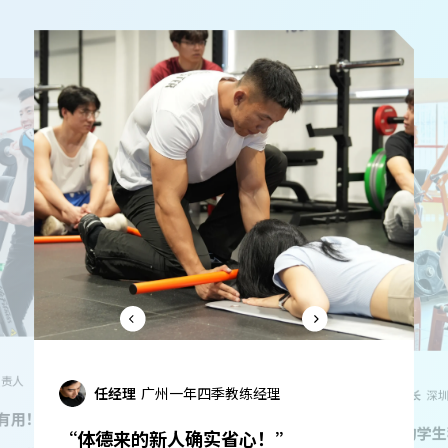
隋主任
江
理
邓店长
深圳mysteps店长
“体德毕业即
”