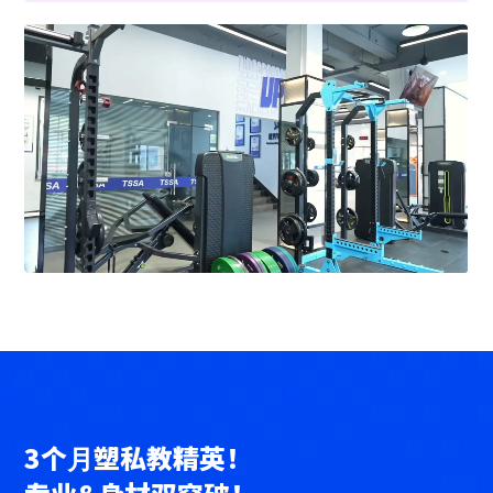
3个⽉塑私教精英！