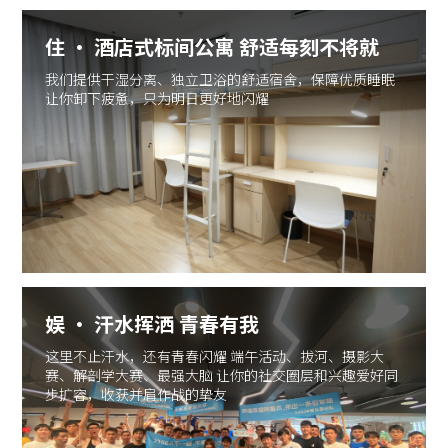
住 · 酒店式标间公寓 舒适每刻不将就
我们提供干湿分离、独立卫浴的舒适宿舍，保障优质睡眠
让你卸下疲惫，只为明日更好地闪耀
娱 · 汗水挥洒 青春有我
这里不止汗水，还有青春闪耀 端午活动、拔河、摄影大
赛、解剖学大赛、最强大脑 让你的社交圈层和兴趣爱好同
步扩容，收获并肩作战的挚友