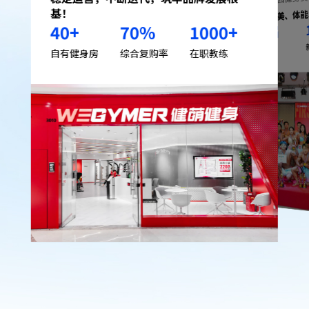
覆盖健美、体
基！
40
+
70
%
1000
+
届
17
已举办
自有健身房
综合复购率
在职教练