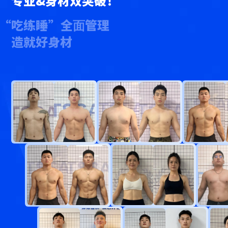
专业&身材双突破！
“吃练睡”全⾯管理
造就好身材