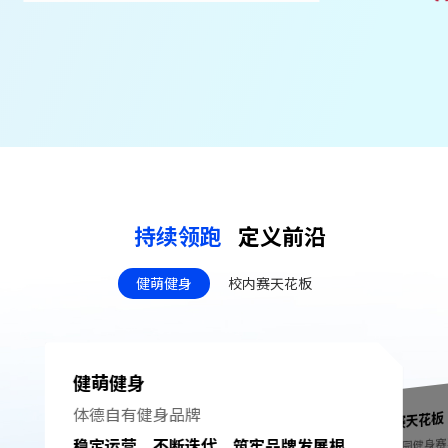
持续领跑
定义前沿
健萌健身
校内赛天花板
健萌健身
体德⾃有健身品牌
校内赛天花板
打造校园健身
稳定运营，不断迭代，筑牢品牌发展根