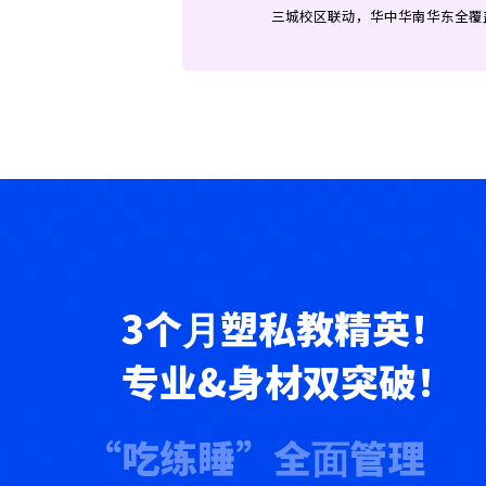
三城校区联动，华中华南华东全覆
3个⽉塑私教精英！
专业&身材双突破！
“吃练睡”全⾯管理