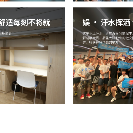
 舒适每刻不将就
娱 · 汗水挥洒
睡眠 让
这里不止汗水，还有青春闪耀 端
解剖学大赛、最强大脑 让你的社
容，收获并肩作战的挚友