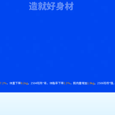
造就好身材
g
。2508班黄*予，体脂率下降
13%
，腰围减少
18cm
。
2412班韩*强，体脂率下降
7.9%
，