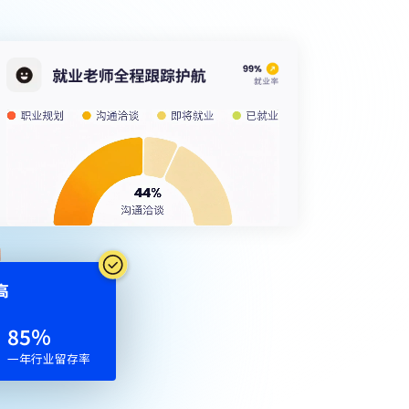
⾼
47
%
一年行业留存率