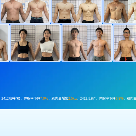
下降
7.3%
，减脂
4.9kg
。2503班张*然，体脂率下降
12.2%
，肌肉量增加
3.6kg
。2504班梁*