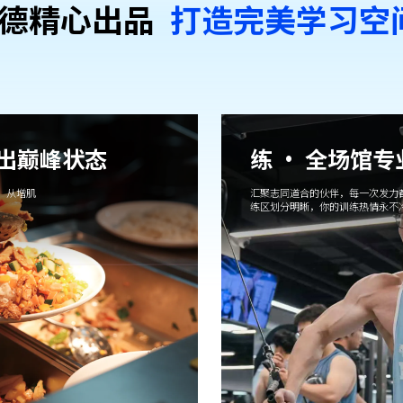
德精⼼出品
打造完美学习空
吃出巅峰状态
练 · 全场馆
，从增肌
汇聚志同道合的伙伴，每一次发力
练区划分明晰，你的训练热情永不