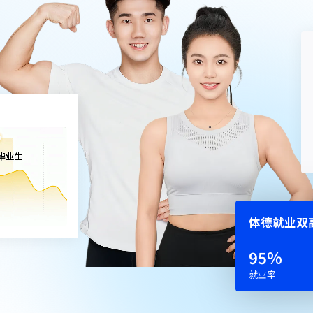
体德就业双
52
%
就业率