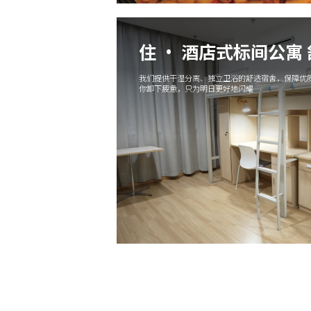
住 · 酒店式标间公寓
我们提供干湿分离、独立卫浴的舒适宿舍，保障优质
你卸下疲惫，只为明日更好地闪耀