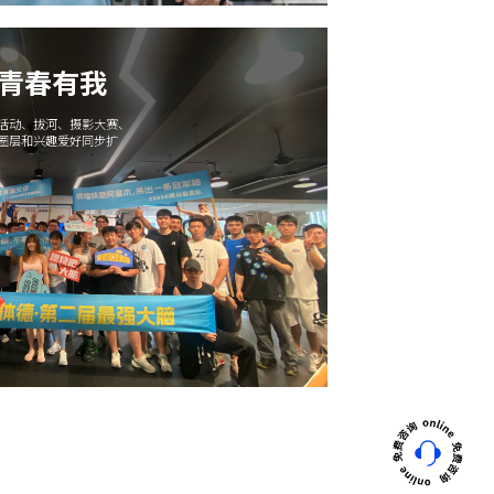
 青春有我
午活动、拔河、摄影大赛、
交圈层和兴趣爱好同步扩