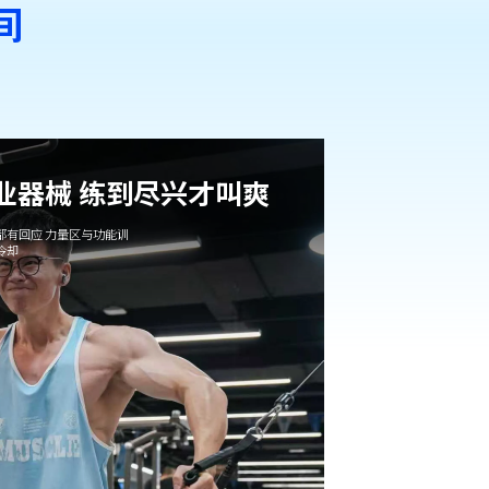
间
专业器械 练到尽兴才叫爽
都有回应 力量区与功能训
冷却