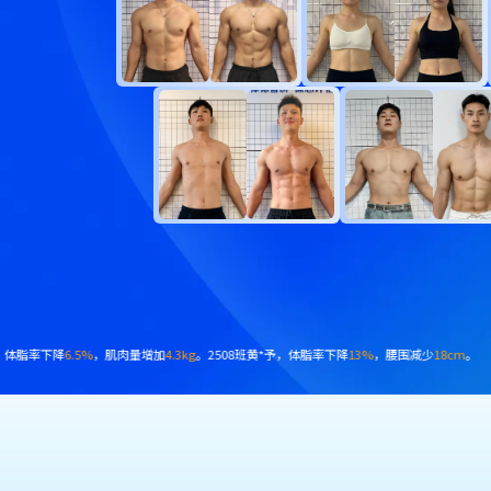
肌肉量增加
2.5kg
。2412班蒋*，体脂率下降
6.8%
，肌肉量增加
4.9kg
。2503班陈*泽，体脂率