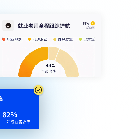
⾼
77
%
一年行业留存率