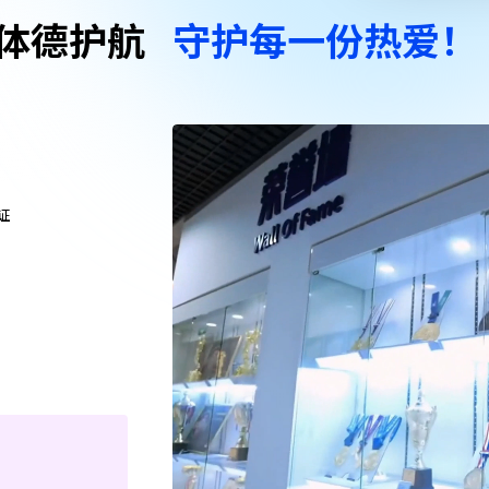
体德护航
守护每一份热爱！
证