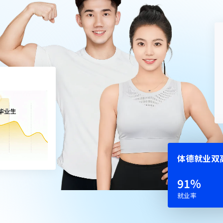
体德就业双
86
%
就业率