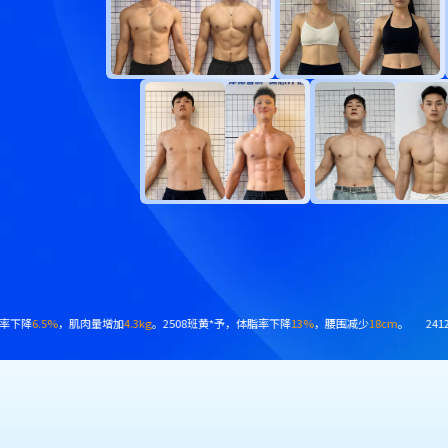
，肌肉量增加
2.5kg
。2412班蒋*，体脂率下降
6.8%
，肌肉量增加
4.9kg
。2503班陈*泽，体