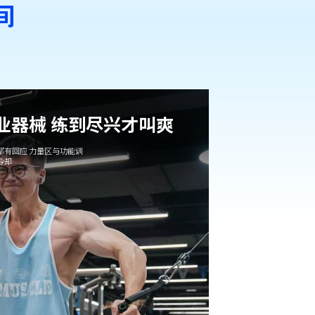
间
专业器械 练到尽兴才叫爽
都有回应 力量区与功能训
冷却