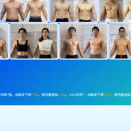
脂率下降
7.3%
，减脂
4.9kg
。2503班张*然，体脂率下降
12.2%
，肌肉量增加
3.6kg
。2504班梁