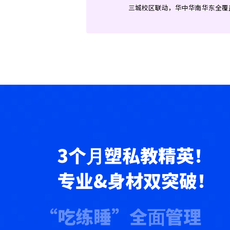
三城校区联动，华中华南华东全覆
3个⽉塑私教精英！
专业&身材双突破！
“吃练睡”全⾯管理