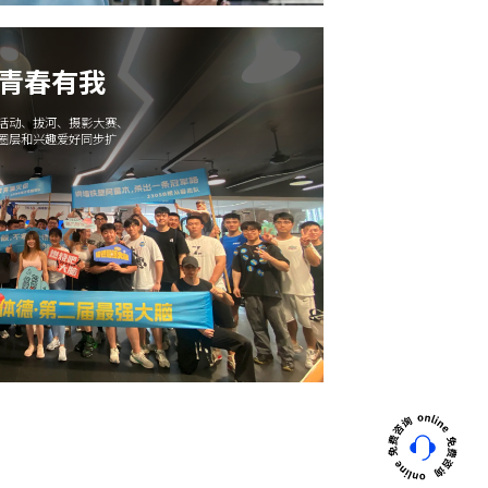
 青春有我
午活动、拔河、摄影大赛、
交圈层和兴趣爱好同步扩