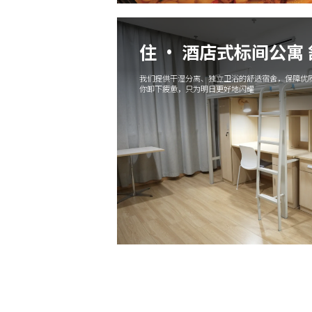
住 · 酒店式标间公寓
我们提供干湿分离、独立卫浴的舒适宿舍，保障优质
你卸下疲惫，只为明日更好地闪耀