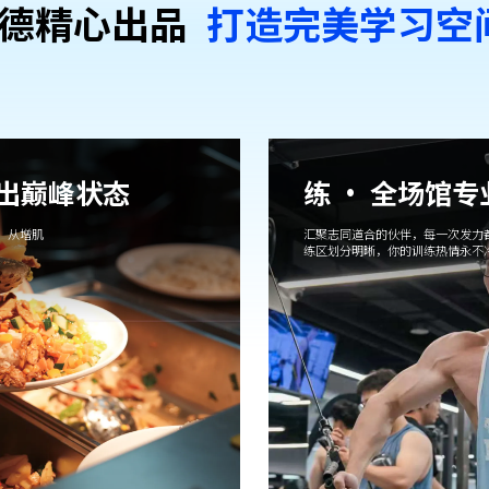
德精⼼出品
打造完美学习空
吃出巅峰状态
练 · 全场馆
，从增肌
汇聚志同道合的伙伴，每一次发力
练区划分明晰，你的训练热情永不