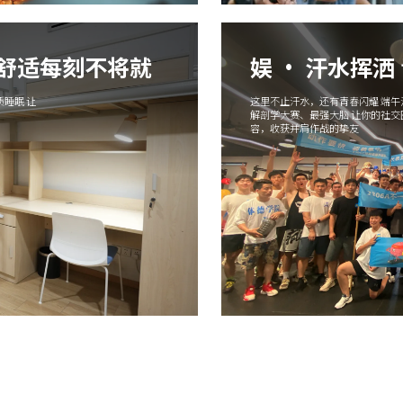
 舒适每刻不将就
娱 · 汗水挥洒
睡眠 让
这里不止汗水，还有青春闪耀 端
解剖学大赛、最强大脑 让你的社
容，收获并肩作战的挚友