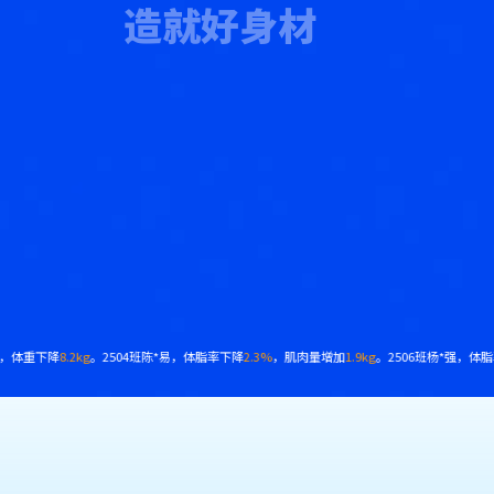
造就好身材
.3kg
。2508班黄*予，体脂率下降
13%
，腰围减少
18cm
。
2412班韩*强，体脂率下降
7.9%