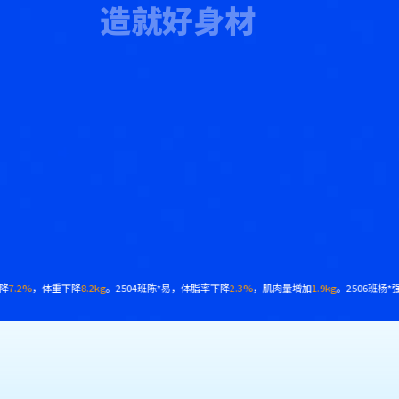
造就好身材
kg
。2508班黄*予，体脂率下降
13%
，腰围减少
18cm
。
2412班韩*强，体脂率下降
7.9%
，