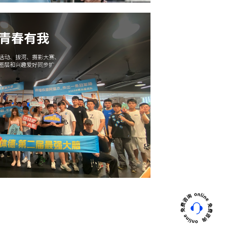
 青春有我
午活动、拔河、摄影大赛、
交圈层和兴趣爱好同步扩