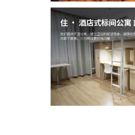
住 · 酒店式标间公寓
我们提供干湿分离、独立卫浴的舒适宿舍，保障优质
你卸下疲惫，只为明日更好地闪耀