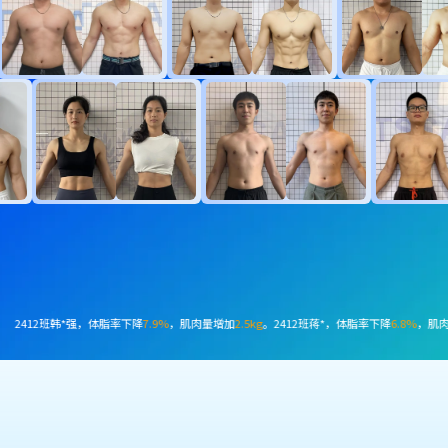
率下降
7.3%
，减脂
4.9kg
。2503班张*然，体脂率下降
12.2%
，肌肉量增加
3.6kg
。2504班梁*