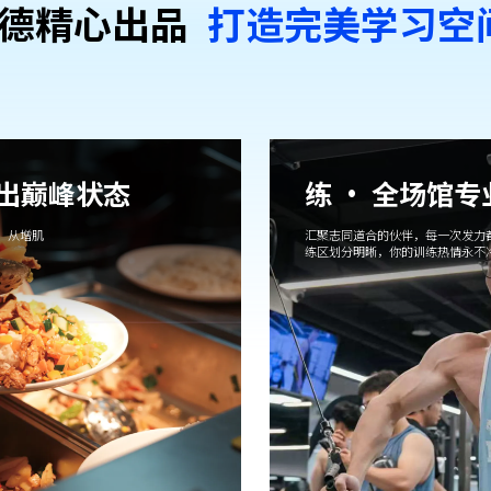
德精⼼出品
打造完美学习空
吃出巅峰状态
练 · 全场馆
，从增肌
汇聚志同道合的伙伴，每一次发力
练区划分明晰，你的训练热情永不