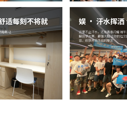
 舒适每刻不将就
娱 · 汗水挥洒
睡眠 让
这里不止汗水，还有青春闪耀 端
解剖学大赛、最强大脑 让你的社
容，收获并肩作战的挚友