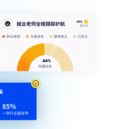
⾼
85
%
一年行业留存率