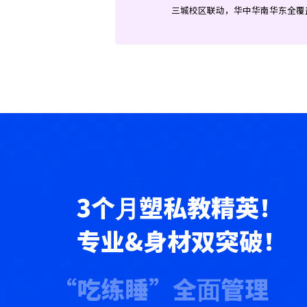
三城校区联动，华中华南华东全覆
3个⽉塑私教精英！
专业&身材双突破！
“吃练睡”全⾯管理