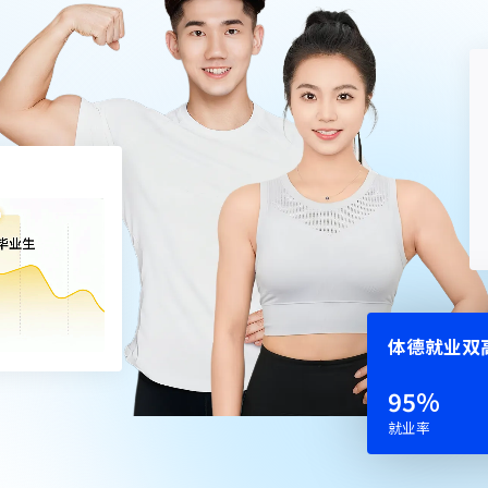
体德就业双
95
%
就业率