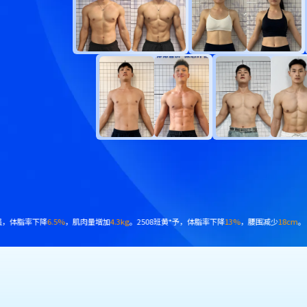
肌肉量增加
2.5kg
。2412班蒋*，体脂率下降
6.8%
，肌肉量增加
4.9kg
。2503班陈*泽，体脂