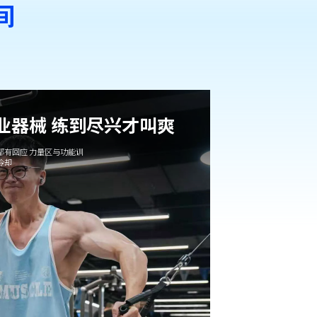
间
专业器械 练到尽兴才叫爽
都有回应 力量区与功能训
冷却