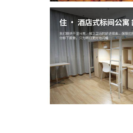
住 · 酒店式标间公寓
我们提供干湿分离、独立卫浴的舒适宿舍，保障优质
你卸下疲惫，只为明日更好地闪耀