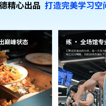
德精⼼出品
打造完美学习空
吃出巅峰状态
练 · 全场馆
，从增肌
汇聚志同道合的伙伴，每一次发力
练区划分明晰，你的训练热情永不