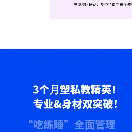
三城校区联动，华中华南华东全覆
3个⽉塑私教精英！
专业&身材双突破！
“吃练睡”全⾯管理