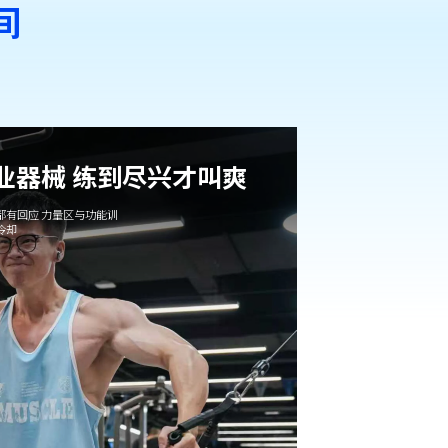
间
专业器械 练到尽兴才叫爽
都有回应 力量区与功能训
冷却