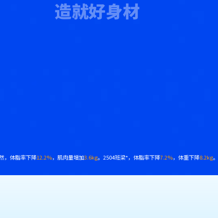
造就好身材
班杨*强，体脂率下降
6.5%
，肌肉量增加
4.3kg
。2508班黄*予，体脂率下降
13%
，腰围减少
18