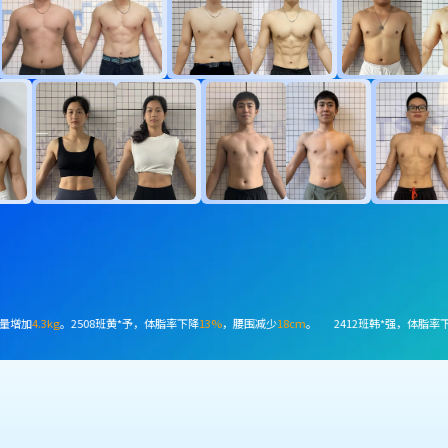
，肌肉量增加
4.9kg
。2503班陈*泽，体脂率下降
7.3%
，减脂
4.9kg
。2503班张*然，体脂率下