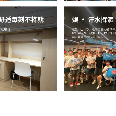
 舒适每刻不将就
娱 · 汗水挥洒
睡眠 让
这里不止汗水，还有青春闪耀 端
解剖学大赛、最强大脑 让你的社
容，收获并肩作战的挚友