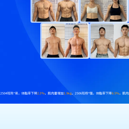
cm
。
2412班韩*强，体脂率下降
7.9%
，肌肉量增加
2.5kg
。2412班蒋*，体脂率下降
6.8%