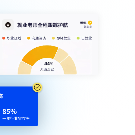
⾼
85
%
一年行业留存率