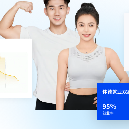
体德就业双
95
%
就业率