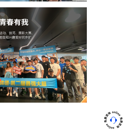
 青春有我
午活动、拔河、摄影大赛、
交圈层和兴趣爱好同步扩