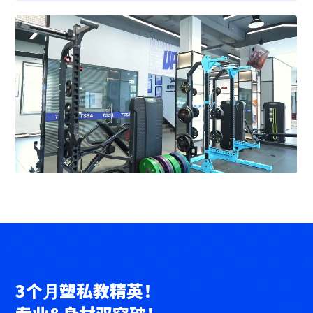
3个⽉塑私教精英！