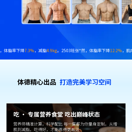
04班梁*，体脂率下降
7.2%
，体重下降
8.2kg
。2504班陈*易，体脂率下降
2
体德精⼼出品
打造完美学习空间
吃 · 专属营养食堂 吃出巅峰状态
营养师精准计算，科学配比 每一餐都为你量身定制，从增
肌到减脂，吃得好，才能练得更有效