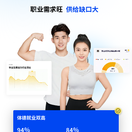
职业需求旺
供给缺口大
体德就业双⾼
95
%
85
%