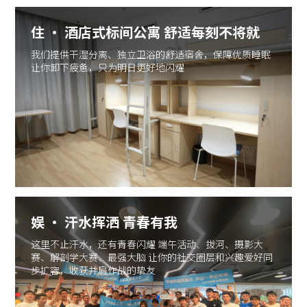
住 · 酒店式标间公寓 舒适每刻不将就
我们提供干湿分离、独立卫浴的舒适宿舍，保障优质睡眠
让你卸下疲惫，只为明日更好地闪耀
娱 · 汗水挥洒 青春有我
这里不止汗水，还有青春闪耀 端午活动、拔河、摄影大
赛、解剖学大赛、最强大脑 让你的社交圈层和兴趣爱好同
步扩容，收获并肩作战的挚友