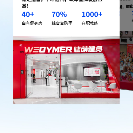
覆盖健美、体
基！
40
+
70
%
1000
+
届
17
已举办
自有健身房
综合复购率
在职教练