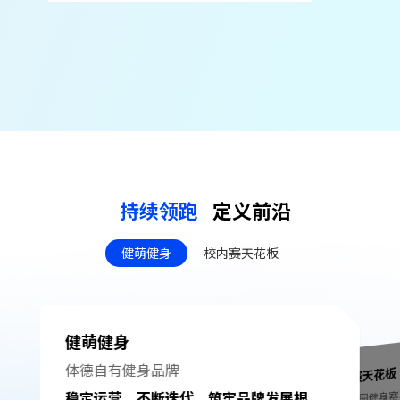
持续领跑
定义前沿
健萌健身
校内赛天花板
健萌健身
体德⾃有健身品牌
校内赛天花板
打造校园健身
稳定运营，不断迭代，筑牢品牌发展根