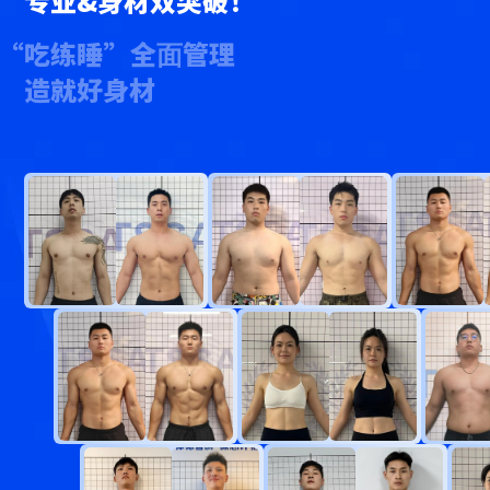
专业&身材双突破！
“吃练睡”全⾯管理
造就好身材