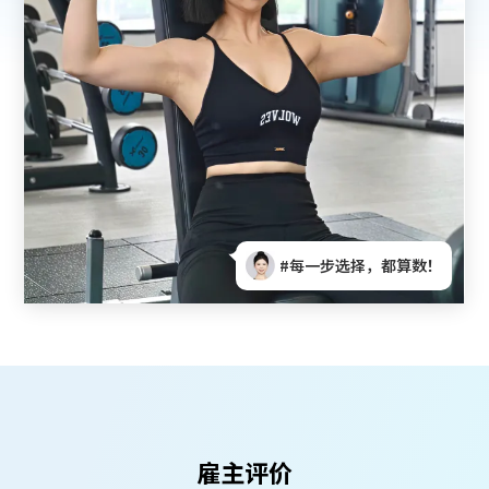
！
#找到对的路，工作变滋养！
雇主评价