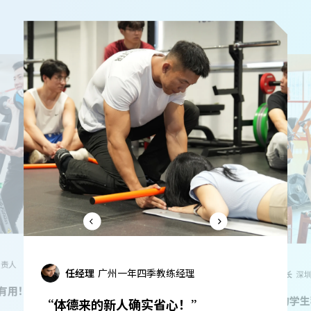
隋主任
江苏
邓店长
深圳mysteps店长
”
“体德毕业即