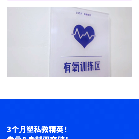
3个⽉塑私教精英！