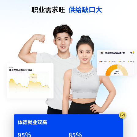
职业需求旺
供给缺口大
体德就业双⾼
72
%
64
%