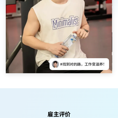
！
#体德让我不再迷茫！
雇主评价