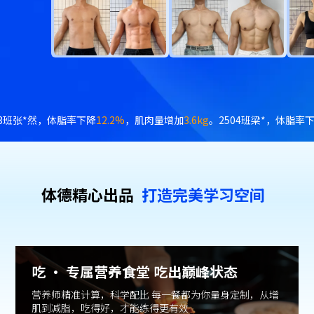
7.2%
，体重下降
8.2kg
。2504班陈*易，体脂率下降
2.3%
，肌肉量增加
1.
体德精⼼出品
打造完美学习空间
吃 · 专属营养食堂 吃出巅峰状态
营养师精准计算，科学配比 每一餐都为你量身定制，从增
肌到减脂，吃得好，才能练得更有效