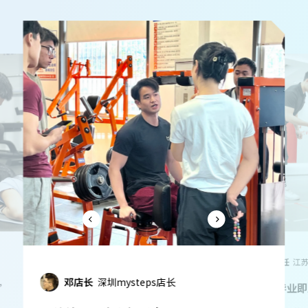
杜主任
长
隋主任
江苏健萌技术委员会负责人
“体德的应用
”
“体德毕业即上手！”