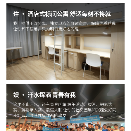
住 · 酒店式标间公寓 舒适每刻不将就
我们提供干湿分离、独立卫浴的舒适宿舍，保障优质睡眠
让你卸下疲惫，只为明日更好地闪耀
娱 · 汗水挥洒 青春有我
这里不止汗水，还有青春闪耀 端午活动、拔河、摄影大
赛、解剖学大赛、最强大脑 让你的社交圈层和兴趣爱好同
步扩容，收获并肩作战的挚友