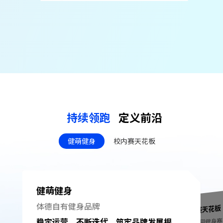
持续领跑
定义前沿
健萌健身
校内赛天花板
健萌健身
体德⾃有健身品牌
校内赛天花板
打造校园健身
稳定运营，不断迭代，筑牢品牌发展根