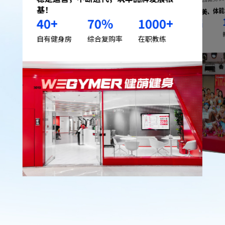
覆盖健美、体
基！
40
+
70
%
1000
+
届
17
已举办
自有健身房
综合复购率
在职教练