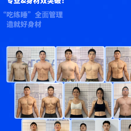
专业&身材双突破！
“吃练睡”全⾯管理
造就好身材